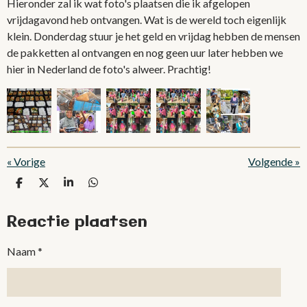
Hieronder zal ik wat foto's plaatsen die ik afgelopen
vrijdagavond heb ontvangen. Wat is de wereld toch eigenlijk
klein. Donderdag stuur je het geld en vrijdag hebben de mensen
de pakketten al ontvangen en nog geen uur later hebben we
hier in Nederland de foto's alweer. Prachtig!
«
Vorige
Volgende
»
D
D
S
D
e
e
h
e
l
e
a
l
Reactie plaatsen
e
l
r
e
n
e
n
Naam *