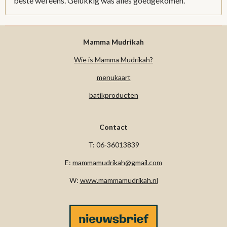
beste wel eens. Gelukkig was alles goedgekomen.
Mamma Mudrikah
Wie is Mamma Mudrikah?
menukaart
batikproducten
Contact
T: 06-36013839
E:
mammamudrikah@gmail.com
W:
www.mammamudrikah.nl