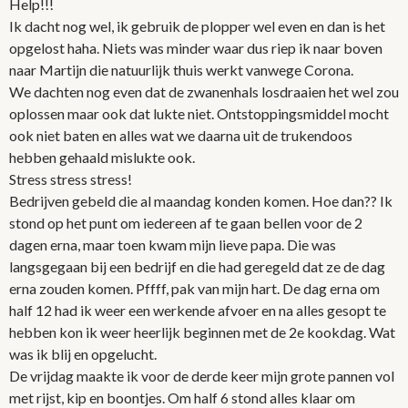
Help!!!
Ik dacht nog wel, ik gebruik de plopper wel even en dan is het
opgelost haha. Niets was minder waar dus riep ik naar boven
naar Martijn die natuurlijk thuis werkt vanwege Corona.
We dachten nog even dat de zwanenhals losdraaien het wel zou
oplossen maar ook dat lukte niet. Ontstoppingsmiddel mocht
ook niet baten en alles wat we daarna uit de trukendoos
hebben gehaald mislukte ook.
Stress stress stress!
Bedrijven gebeld die al maandag konden komen. Hoe dan?? Ik
stond op het punt om iedereen af te gaan bellen voor de 2
dagen erna, maar toen kwam mijn lieve papa. Die was
langsgegaan bij een bedrijf en die had geregeld dat ze de dag
erna zouden komen. Pffff, pak van mijn hart. De dag erna om
half 12 had ik weer een werkende afvoer en na alles gesopt te
hebben kon ik weer heerlijk beginnen met de 2e kookdag. Wat
was ik blij en opgelucht.
De vrijdag maakte ik voor de derde keer mijn grote pannen vol
met rijst, kip en boontjes. Om half 6 stond alles klaar om