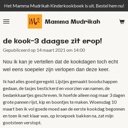
Het Mamma Mudrikah Kinderkookboek is uit. Bestel hem nu!
Ga
direct
naar
Mamma Mudrikah
de
hoofdinhoud
de kook-3 daagse zit erop!
Gepubliceerd op 14 maart 2021 om 14:00
Nou ik kan je vertellen dat de kookdagen toch echt
wel eens soepeler zijn verlopen dan deze keer.
Ik had alles goed geregeld. Lijstjes gemaakt boodschappen
gedaan, de tasjes bestickerd en voorzien van namen, de
bedankkaartjes geschreven. Ik hoefde alleen nog maar 3 dagen
grote pannen rijst, kip en boontjes te maken. Woensdag 10
maart ben ik vol goede moed aan de eerste kookdag begonnen
en toen ik net klaar was, op kroepoek bakken na, zat mijn
gootsteen verstopt.